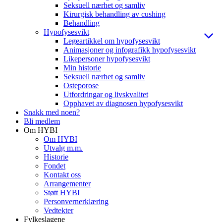
Seksuell nærhet og samliv
Kirurgisk behandling av cushing
Behandling
Hypofysesvikt
Legeartikkel om hypofysesvikt
Animasjoner og infografikk hypofysesvikt
Likepersoner hypofysesvikt
Min historie
Seksuell nærhet og samliv
Osteporose
Utfordringar og livskvalitet
Opphavet av diagnosen hypofysesvikt
Snakk med noen?
Bli medlem
Om HYBI
Om HYBI
Utvalg m.m.
Historie
Fondet
Kontakt oss
Arrangementer
Støtt HYBI
Personvernerklæring
Vedtekter
Fylkeslagene