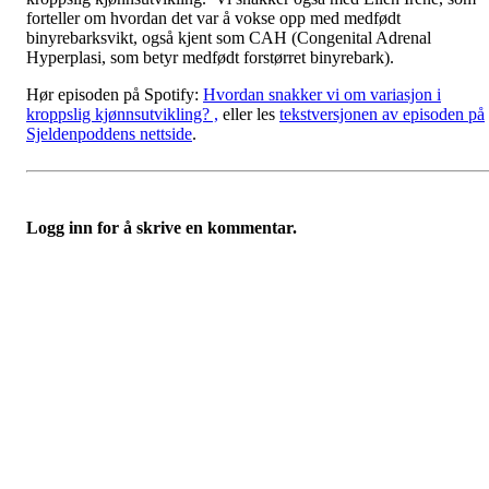
forteller om hvordan det var å vokse opp med medfødt
binyrebarksvikt, også kjent som CAH (Congenital Adrenal
Hyperplasi, som betyr medfødt forstørret binyrebark).
Hør episoden på Spotify:
Hvordan snakker vi om variasjon i
kroppslig kjønnsutvikling? ,
eller les
tekstversjonen av episoden på
Sjeldenpoddens nettside
.
Logg inn for å skrive en kommentar.
Hypofyse- og binyreforeningen
Fredriks vei 3, 1591 SPERREBOTN
Org. nr.:
975 687 848
+ 47 940 83 450