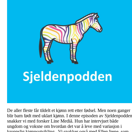
De aller fleste får tildelt et kjønn rett etter fødsel. Men noen ganger
blir barn født med uklart kjønn. I denne episoden av Sjeldenpodde
snakker vi med forsker Line Mediå. Hun har intervjuet både
ungdom og voksne om hvordan det var å leve med variasjon i
kroppslig kjønnsutvikling. Vi snakker også med Ellen Irene, som