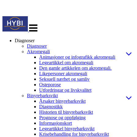
Veksle
navigasjon
Diagnoser
Diagnoser
Akromegali
Animasjoner og infografikk akromegali
Legeartikkel om akromegali
Den gamle artikkelen om akromegali.
Likepersoner akromegali
Seksuell nærhet og samliv
Osteporose
Utfordringar og livskvalitet
Binyrebarksvikt
Årsaker binyrebarksvikt
Diagnostikk
Historien til binyrebarksvikt
Prognose og oppfølging
Informasjonskort
Legeartikkel binyrebarksvikt
Krisebehandling for binyrebarksvikt