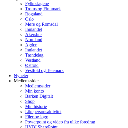
Fylkeslagene
Troms og Finnmark
Rogaland
Oslo
Møre og Romsdal
Innlandet
Akershus
Nordland
Agder
Innlandet
Trøndelag
Vestland
Østfold
Vestfold og Telemark
Nyheter
Medlemssider
Medlemssider
Min konto
Barken Digitalt
Shop
Min historie
Likepersonsaktivitet
Filer og logo
Powerpoint og video fra ulike foredrag
HYBI SharePoint