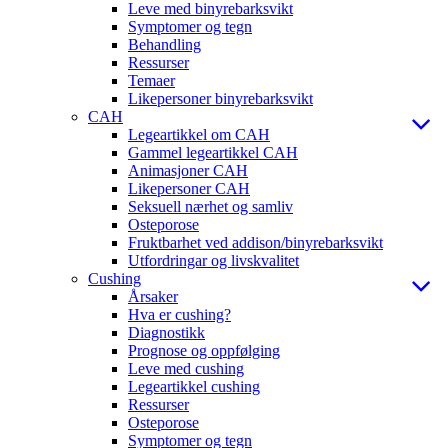
Leve med binyrebarksvikt
Symptomer og tegn
Behandling
Ressurser
Temaer
Likepersoner binyrebarksvikt
CAH
Legeartikkel om CAH
Gammel legeartikkel CAH
Animasjoner CAH
Likepersoner CAH
Seksuell nærhet og samliv
Osteporose
Fruktbarhet ved addison/binyrebarksvikt
Utfordringar og livskvalitet
Cushing
Årsaker
Hva er cushing?
Diagnostikk
Prognose og oppfølging
Leve med cushing
Legeartikkel cushing
Ressurser
Osteporose
Symptomer og tegn