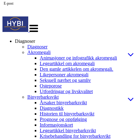
E-post
Veksle
navigasjon
Diagnoser
Diagnoser
Akromegali
Animasjoner og infografikk akromegali
Legeartikkel om akromegali
Den gamle artikkelen om akromegali.
Likepersoner akromegali
Seksuell nærhet og samliv
Osteporose
Utfordringar og livskvalitet
Binyrebarksvikt
Årsaker binyrebarksvikt
Diagnostikk
Historien til binyrebarksvikt
Prognose og oppfølging
Informasjonskort
Legeartikkel binyrebarksvikt
Krisebehandling for binyrebarksvikt