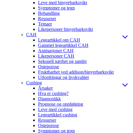
Leve med binyrebarksvikt
Symptomer og tegn
Behandling
Ressurser
Temaer
Likepersoner binyrebarksvikt
CAH
Legeartikkel om CAH
Gammel legeartikkel CAH
Animasjoner CAH
Likepersoner CAH
Seksuell nærhet og samliv
Osteporose
Fruktbarhet ved addison/binyrebarksvikt
Utfordringar og livskvalitet
Cushing
Årsaker
Hva er cushing?
Diagnostikk
Prognose og oppfølging
Leve med cushing
Legeartikkel cushing
Ressurser
Osteporose
Symptomer og tegn