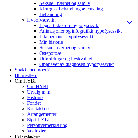
Seksuell nærhet og samliv
Kirurgisk behandling av cushing
Behandling
Hypofysesvikt
Legeartikkel om hypofysesvikt
Animasjoner og infografikk hypofysesvikt
Likepersoner hypofysesvikt
Min historie
Seksuell nærhet og samliv
Osteporose
Utfordringar og livskvalitet
Opphavet av diagnosen hypofysesvikt
Snakk med noen?
Bli medlem
Om HYBI
Om HYBI
Utvalg m.m.
Historie
Fondet
Kontakt oss
Arrangementer
Støtt HYBI
Personvernerklæring
Vedtekter
Fylkeslagene