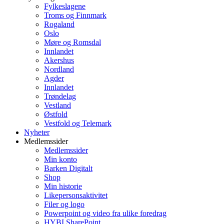
Fylkeslagene
Troms og Finnmark
Rogaland
Oslo
Møre og Romsdal
Innlandet
Akershus
Nordland
Agder
Innlandet
Trøndelag
Vestland
Østfold
Vestfold og Telemark
Nyheter
Medlemssider
Medlemssider
Min konto
Barken Digitalt
Shop
Min historie
Likepersonsaktivitet
Filer og logo
Powerpoint og video fra ulike foredrag
HYBI SharePoint