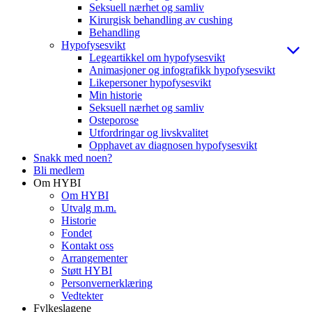
Seksuell nærhet og samliv
Kirurgisk behandling av cushing
Behandling
Hypofysesvikt
Legeartikkel om hypofysesvikt
Animasjoner og infografikk hypofysesvikt
Likepersoner hypofysesvikt
Min historie
Seksuell nærhet og samliv
Osteporose
Utfordringar og livskvalitet
Opphavet av diagnosen hypofysesvikt
Snakk med noen?
Bli medlem
Om HYBI
Om HYBI
Utvalg m.m.
Historie
Fondet
Kontakt oss
Arrangementer
Støtt HYBI
Personvernerklæring
Vedtekter
Fylkeslagene