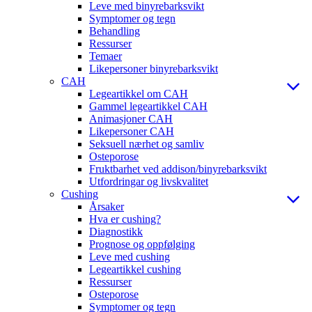
Leve med binyrebarksvikt
Symptomer og tegn
Behandling
Ressurser
Temaer
Likepersoner binyrebarksvikt
CAH
Legeartikkel om CAH
Gammel legeartikkel CAH
Animasjoner CAH
Likepersoner CAH
Seksuell nærhet og samliv
Osteporose
Fruktbarhet ved addison/binyrebarksvikt
Utfordringar og livskvalitet
Cushing
Årsaker
Hva er cushing?
Diagnostikk
Prognose og oppfølging
Leve med cushing
Legeartikkel cushing
Ressurser
Osteporose
Symptomer og tegn