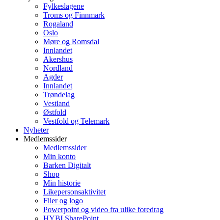
Fylkeslagene
Troms og Finnmark
Rogaland
Oslo
Møre og Romsdal
Innlandet
Akershus
Nordland
Agder
Innlandet
Trøndelag
Vestland
Østfold
Vestfold og Telemark
Nyheter
Medlemssider
Medlemssider
Min konto
Barken Digitalt
Shop
Min historie
Likepersonsaktivitet
Filer og logo
Powerpoint og video fra ulike foredrag
HYBI SharePoint