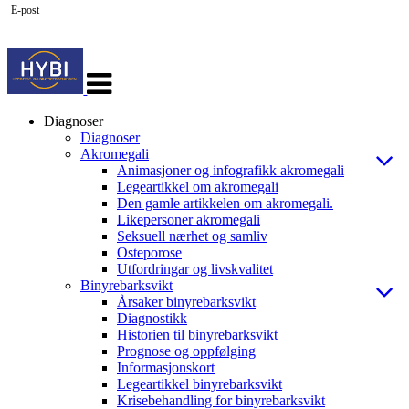
E-post
Veksle
navigasjon
Diagnoser
Diagnoser
Akromegali
Animasjoner og infografikk akromegali
Legeartikkel om akromegali
Den gamle artikkelen om akromegali.
Likepersoner akromegali
Seksuell nærhet og samliv
Osteporose
Utfordringar og livskvalitet
Binyrebarksvikt
Årsaker binyrebarksvikt
Diagnostikk
Historien til binyrebarksvikt
Prognose og oppfølging
Informasjonskort
Legeartikkel binyrebarksvikt
Krisebehandling for binyrebarksvikt