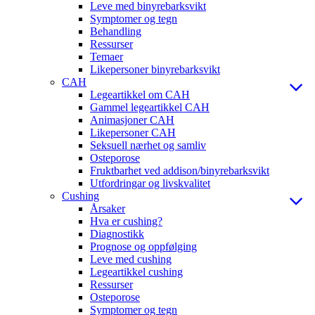
Leve med binyrebarksvikt
Symptomer og tegn
Behandling
Ressurser
Temaer
Likepersoner binyrebarksvikt
CAH
Legeartikkel om CAH
Gammel legeartikkel CAH
Animasjoner CAH
Likepersoner CAH
Seksuell nærhet og samliv
Osteporose
Fruktbarhet ved addison/binyrebarksvikt
Utfordringar og livskvalitet
Cushing
Årsaker
Hva er cushing?
Diagnostikk
Prognose og oppfølging
Leve med cushing
Legeartikkel cushing
Ressurser
Osteporose
Symptomer og tegn