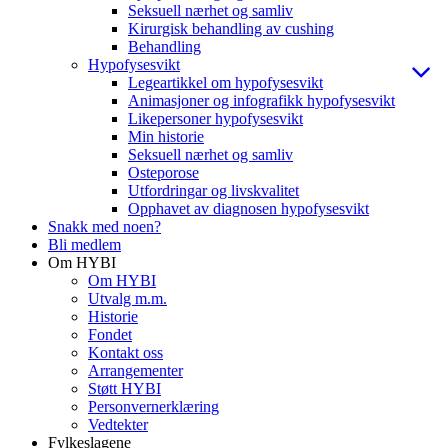
Seksuell nærhet og samliv
Kirurgisk behandling av cushing
Behandling
Hypofysesvikt
Legeartikkel om hypofysesvikt
Animasjoner og infografikk hypofysesvikt
Likepersoner hypofysesvikt
Min historie
Seksuell nærhet og samliv
Osteporose
Utfordringar og livskvalitet
Opphavet av diagnosen hypofysesvikt
Snakk med noen?
Bli medlem
Om HYBI
Om HYBI
Utvalg m.m.
Historie
Fondet
Kontakt oss
Arrangementer
Støtt HYBI
Personvernerklæring
Vedtekter
Fylkeslagene