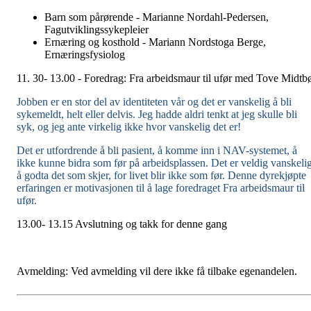
Barn som pårørende - Marianne Nordahl-Pedersen,
Fagutviklingssykepleier
Ernæring og kosthold - Mariann Nordstoga Berge,
Ernæringsfysiolog
11. 30- 13.00 - Foredrag: Fra arbeidsmaur til ufør med Tove Midtb
J
obben er en stor del av identiteten vår og det er vanskelig å bli
sykemeldt, helt eller delvis. Jeg hadde aldri tenkt at jeg skulle bli
syk, og jeg ante virkelig ikke hvor vanskelig det er!
Det er utfordrende å bli pasient, å komme inn i NAV-systemet, å
ikke kunne bidra som før på arbeidsplassen. Det er veldig vanskeli
å godta det som skjer, for livet blir ikke som før. Denne dyrekjøpte
erfaringen er motivasjonen til å lage foredraget Fra arbeidsmaur til
ufør.
13.00- 13.15 Avslutning og takk for denne gang
Avmelding: Ved avmelding vil dere ikke få tilbake egenandelen.