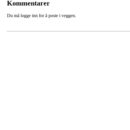
Kommentarer
Du må logge inn for å poste i veggen.
Hypofyse- og binyreforeningen
Fredriks vei 3, 1591 SPERREBOTN
Org. nr.:
975 687 848
+ 47 940 83 450
post@hybi.no
Bli medlem i foreningen!