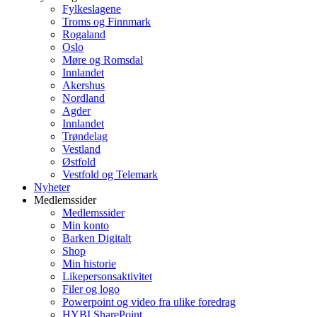
Fylkeslagene
Troms og Finnmark
Rogaland
Oslo
Møre og Romsdal
Innlandet
Akershus
Nordland
Agder
Innlandet
Trøndelag
Vestland
Østfold
Vestfold og Telemark
Nyheter
Medlemssider
Medlemssider
Min konto
Barken Digitalt
Shop
Min historie
Likepersonsaktivitet
Filer og logo
Powerpoint og video fra ulike foredrag
HYBI SharePoint