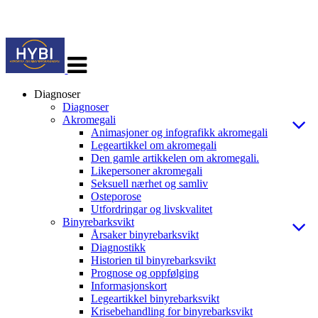
Veksle
navigasjon
Diagnoser
Diagnoser
Akromegali
Animasjoner og infografikk akromegali
Legeartikkel om akromegali
Den gamle artikkelen om akromegali.
Likepersoner akromegali
Seksuell nærhet og samliv
Osteporose
Utfordringar og livskvalitet
Binyrebarksvikt
Årsaker binyrebarksvikt
Diagnostikk
Historien til binyrebarksvikt
Prognose og oppfølging
Informasjonskort
Legeartikkel binyrebarksvikt
Krisebehandling for binyrebarksvikt