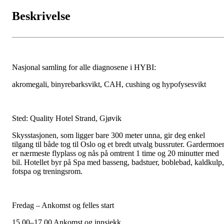
Beskrivelse
Nasjonal samling for alle diagnosene i HYBI:
akromegali, binyrebarksvikt, CAH, cushing og hypofysesvikt
Sted: Quality Hotel Strand, Gjøvik
Skysstasjonen, som ligger bare 300 meter unna, gir deg enkel
tilgang til både tog til Oslo og et bredt utvalg bussruter. Gardermoe
er nærmeste flyplass og nås på omtrent 1 time og 20 minutter med
bil. Hotellet byr på Spa med basseng, badstuer, boblebad, kaldkulp,
fotspa og treningsrom.
Fredag – Ankomst og felles start
15.00–17.00 Ankomst og innsjekk