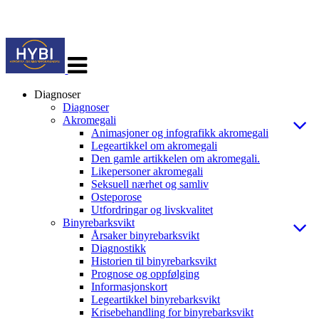
Veksle
navigasjon
Diagnoser
Diagnoser
Akromegali
Animasjoner og infografikk akromegali
Legeartikkel om akromegali
Den gamle artikkelen om akromegali.
Likepersoner akromegali
Seksuell nærhet og samliv
Osteporose
Utfordringar og livskvalitet
Binyrebarksvikt
Årsaker binyrebarksvikt
Diagnostikk
Historien til binyrebarksvikt
Prognose og oppfølging
Informasjonskort
Legeartikkel binyrebarksvikt
Krisebehandling for binyrebarksvikt