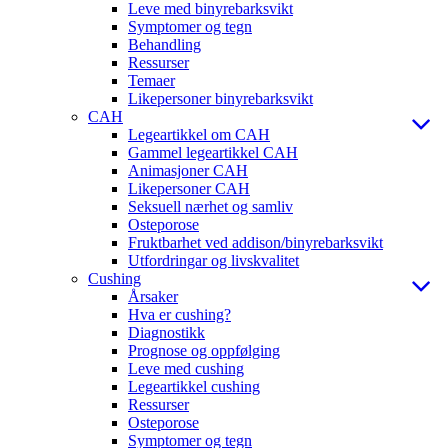
Leve med binyrebarksvikt
Symptomer og tegn
Behandling
Ressurser
Temaer
Likepersoner binyrebarksvikt
CAH
Legeartikkel om CAH
Gammel legeartikkel CAH
Animasjoner CAH
Likepersoner CAH
Seksuell nærhet og samliv
Osteporose
Fruktbarhet ved addison/binyrebarksvikt
Utfordringar og livskvalitet
Cushing
Årsaker
Hva er cushing?
Diagnostikk
Prognose og oppfølging
Leve med cushing
Legeartikkel cushing
Ressurser
Osteporose
Symptomer og tegn