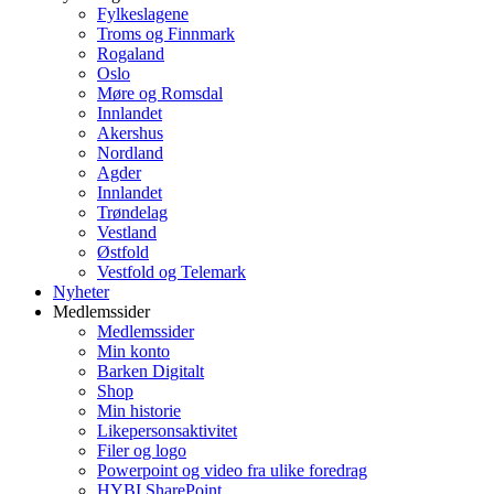
Fylkeslagene
Troms og Finnmark
Rogaland
Oslo
Møre og Romsdal
Innlandet
Akershus
Nordland
Agder
Innlandet
Trøndelag
Vestland
Østfold
Vestfold og Telemark
Nyheter
Medlemssider
Medlemssider
Min konto
Barken Digitalt
Shop
Min historie
Likepersonsaktivitet
Filer og logo
Powerpoint og video fra ulike foredrag
HYBI SharePoint