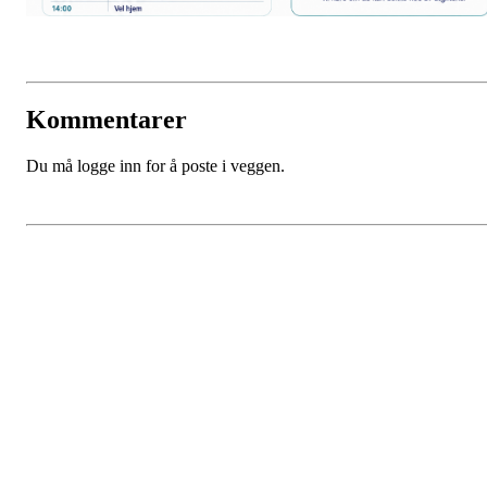
Kommentarer
Du må logge inn for å poste i veggen.
Hypofyse- og binyreforeningen
Fredriks vei 3, 1591 SPERREBOTN
Org. nr.:
975 687 848
+ 47 940 83 450
post@hybi.no