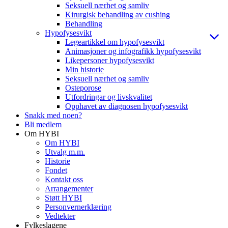
Seksuell nærhet og samliv
Kirurgisk behandling av cushing
Behandling
Hypofysesvikt
Legeartikkel om hypofysesvikt
Animasjoner og infografikk hypofysesvikt
Likepersoner hypofysesvikt
Min historie
Seksuell nærhet og samliv
Osteporose
Utfordringar og livskvalitet
Opphavet av diagnosen hypofysesvikt
Snakk med noen?
Bli medlem
Om HYBI
Om HYBI
Utvalg m.m.
Historie
Fondet
Kontakt oss
Arrangementer
Støtt HYBI
Personvernerklæring
Vedtekter
Fylkeslagene