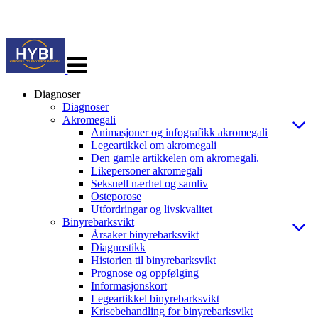
Veksle
navigasjon
Diagnoser
Diagnoser
Akromegali
Animasjoner og infografikk akromegali
Legeartikkel om akromegali
Den gamle artikkelen om akromegali.
Likepersoner akromegali
Seksuell nærhet og samliv
Osteporose
Utfordringar og livskvalitet
Binyrebarksvikt
Årsaker binyrebarksvikt
Diagnostikk
Historien til binyrebarksvikt
Prognose og oppfølging
Informasjonskort
Legeartikkel binyrebarksvikt
Krisebehandling for binyrebarksvikt