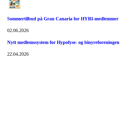
Sommertilbud på Gran Canaria for HYBI-medlemmer
02.06.2026
Nytt medlemssystem for Hypofyse- og binyreforeningen
22.04.2026
Hypofyse- og binyreforeningen
Fredriks vei 3, 1591 SPERREBOTN
Org. nr.:
975 687 848
+ 47 940 83 450
post@hybi.no