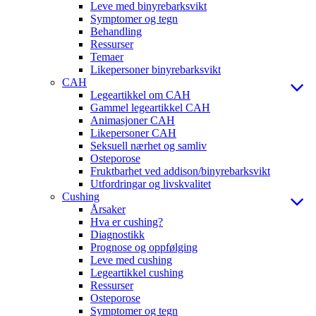
Leve med binyrebarksvikt
Symptomer og tegn
Behandling
Ressurser
Temaer
Likepersoner binyrebarksvikt
CAH
Legeartikkel om CAH
Gammel legeartikkel CAH
Animasjoner CAH
Likepersoner CAH
Seksuell nærhet og samliv
Osteporose
Fruktbarhet ved addison/binyrebarksvikt
Utfordringar og livskvalitet
Cushing
Årsaker
Hva er cushing?
Diagnostikk
Prognose og oppfølging
Leve med cushing
Legeartikkel cushing
Ressurser
Osteporose
Symptomer og tegn