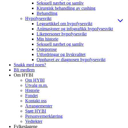
Seksuell nærhet og samliv
Kirurgisk behandling av cushing
Behandling
Hypofysesvikt
Legeartikkel om hypofysesvikt
Animasjoner og infografikk hypofysesvikt
Likepersoner hypofysesvikt
Min historie
Seksuell nærhet og samliv
Osteporose
Utfordringar og livskvalitet
Opphavet av diagnosen hypofysesvikt
Snakk med noen?
Bli medlem
Om HYBI
Om HYBI
Utvalg m.m.
Historie
Fondet
Kontakt oss
Arrangementer
Støtt HYBI
Personvernerklæring
Vedtekter
Fylkeslagene