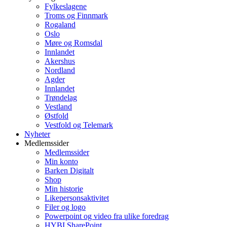
Fylkeslagene
Troms og Finnmark
Rogaland
Oslo
Møre og Romsdal
Innlandet
Akershus
Nordland
Agder
Innlandet
Trøndelag
Vestland
Østfold
Vestfold og Telemark
Nyheter
Medlemssider
Medlemssider
Min konto
Barken Digitalt
Shop
Min historie
Likepersonsaktivitet
Filer og logo
Powerpoint og video fra ulike foredrag
HYBI SharePoint