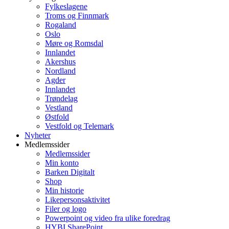
Fylkeslagene
Troms og Finnmark
Rogaland
Oslo
Møre og Romsdal
Innlandet
Akershus
Nordland
Agder
Innlandet
Trøndelag
Vestland
Østfold
Vestfold og Telemark
Nyheter
Medlemssider
Medlemssider
Min konto
Barken Digitalt
Shop
Min historie
Likepersonsaktivitet
Filer og logo
Powerpoint og video fra ulike foredrag
HYBI SharePoint