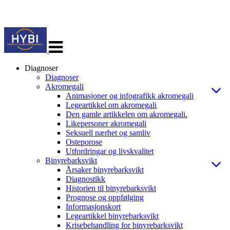
Veksle
navigasjon
Diagnoser
Diagnoser
Akromegali
Animasjoner og infografikk akromegali
Legeartikkel om akromegali
Den gamle artikkelen om akromegali.
Likepersoner akromegali
Seksuell nærhet og samliv
Osteporose
Utfordringar og livskvalitet
Binyrebarksvikt
Årsaker binyrebarksvikt
Diagnostikk
Historien til binyrebarksvikt
Prognose og oppfølging
Informasjonskort
Legeartikkel binyrebarksvikt
Krisebehandling for binyrebarksvikt