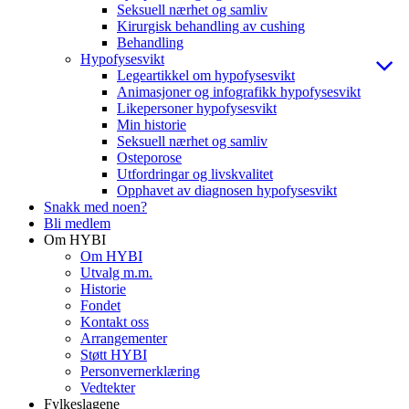
Seksuell nærhet og samliv
Kirurgisk behandling av cushing
Behandling
Hypofysesvikt
Legeartikkel om hypofysesvikt
Animasjoner og infografikk hypofysesvikt
Likepersoner hypofysesvikt
Min historie
Seksuell nærhet og samliv
Osteporose
Utfordringar og livskvalitet
Opphavet av diagnosen hypofysesvikt
Snakk med noen?
Bli medlem
Om HYBI
Om HYBI
Utvalg m.m.
Historie
Fondet
Kontakt oss
Arrangementer
Støtt HYBI
Personvernerklæring
Vedtekter
Fylkeslagene