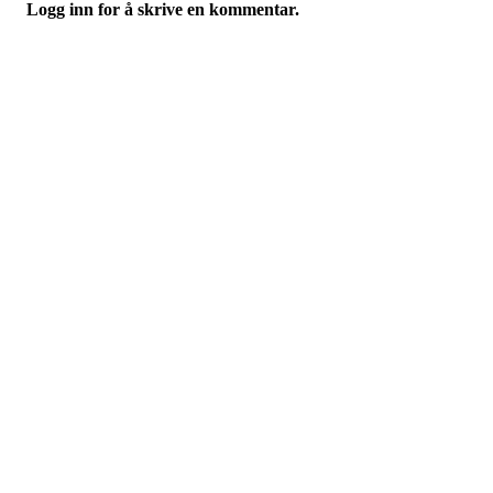
Logg inn for å skrive en kommentar.
Hypofyse- og binyreforeningen
Fredriks vei 3, 1591 SPERREBOTN
Org. nr.:
975 687 848
+ 47 940 83 450
post@hybi.no
Bli medlem i foreningen!
Trykk her for innmelding