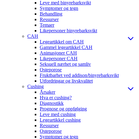
Leve med binyrebarksvikt
Symptomer og tegn
Behandling
Ressurser
Temaer
Likepersoner binyrebarksvikt
CAH
Legeartikkel om CAH
Gammel legeartikkel CAH
Animasjoner CAH
Likepersoner CAH
Seksuell nærhet og samliv
Osteporose
Fruktbarhet ved addison/binyrebarksvikt
Utfordringar og livskvalitet
Cushing
Årsaker
Hva er cushing?
Diagnostikk
Prognose og oppfølging
Leve med cushing
Legeartikkel cushing
Ressurser
Osteporose
Symptomer og tegn