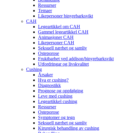
Ressurser
Temaer
Likepersoner binyrebarksvikt
CAH
Legeartikkel om CAH
Gammel legeartikkel CAH
Animasjoner CAH
Likepersoner CAH
Seksuell nærhet og samliv
Osteporose
Fruktbarhet ved addison/binyrebarksvikt
Utfordringar og livskvalitet
Cushing
Årsaker
Hva er cushing?
Diagnostikk
Prognose og oppfølging
Leve med cushing
Legeartikkel cushing
Ressurser
Osteporose
Symptomer og tegn
Seksuell nærhet og samliv
Kirurgisk behandling av cushing