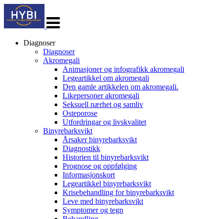
Veksle
navigasjon
Diagnoser
Diagnoser
Akromegali
Animasjoner og infografikk akromegali
Legeartikkel om akromegali
Den gamle artikkelen om akromegali.
Likepersoner akromegali
Seksuell nærhet og samliv
Osteporose
Utfordringar og livskvalitet
Binyrebarksvikt
Årsaker binyrebarksvikt
Diagnostikk
Historien til binyrebarksvikt
Prognose og oppfølging
Informasjonskort
Legeartikkel binyrebarksvikt
Krisebehandling for binyrebarksvikt
Leve med binyrebarksvikt
Symptomer og tegn
Behandling