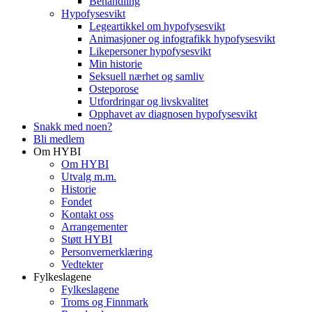
Behandling
Hypofysesvikt
Legeartikkel om hypofysesvikt
Animasjoner og infografikk hypofysesvikt
Likepersoner hypofysesvikt
Min historie
Seksuell nærhet og samliv
Osteporose
Utfordringar og livskvalitet
Opphavet av diagnosen hypofysesvikt
Snakk med noen?
Bli medlem
Om HYBI
Om HYBI
Utvalg m.m.
Historie
Fondet
Kontakt oss
Arrangementer
Støtt HYBI
Personvernerklæring
Vedtekter
Fylkeslagene
Fylkeslagene
Troms og Finnmark