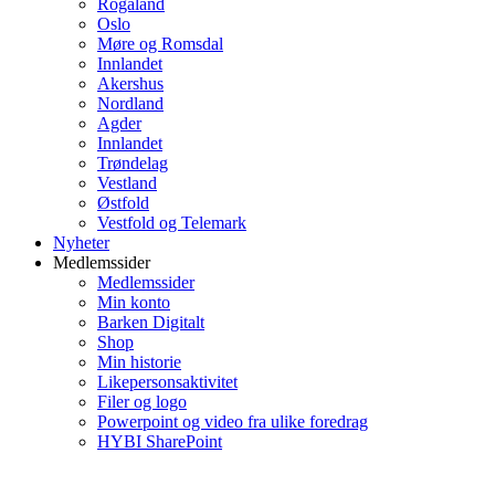
Rogaland
Oslo
Møre og Romsdal
Innlandet
Akershus
Nordland
Agder
Innlandet
Trøndelag
Vestland
Østfold
Vestfold og Telemark
Nyheter
Medlemssider
Medlemssider
Min konto
Barken Digitalt
Shop
Min historie
Likepersonsaktivitet
Filer og logo
Powerpoint og video fra ulike foredrag
HYBI SharePoint