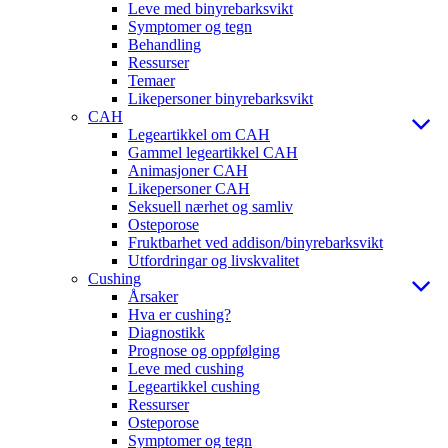
Leve med binyrebarksvikt
Symptomer og tegn
Behandling
Ressurser
Temaer
Likepersoner binyrebarksvikt
CAH
Legeartikkel om CAH
Gammel legeartikkel CAH
Animasjoner CAH
Likepersoner CAH
Seksuell nærhet og samliv
Osteporose
Fruktbarhet ved addison/binyrebarksvikt
Utfordringar og livskvalitet
Cushing
Årsaker
Hva er cushing?
Diagnostikk
Prognose og oppfølging
Leve med cushing
Legeartikkel cushing
Ressurser
Osteporose
Symptomer og tegn