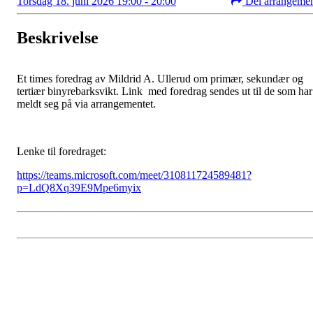
Torsdag 18. juni 2026 19:00 - 20:00
Del arrangeme
Beskrivelse
Et times foredrag av
Mildrid A. Ullerud om primær, sekundær og
tertiær binyrebarksvikt. Link med foredrag sendes ut til de som har
meldt seg på via arrangementet.
Lenke til foredraget:
https://teams.microsoft.com/meet/310811724589481?
p=LdQ8Xq39E9Mpe6myix
Hypofyse- og binyreforeningen