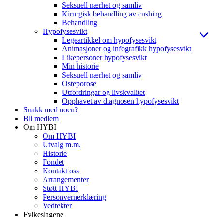
Seksuell nærhet og samliv
Kirurgisk behandling av cushing
Behandling
Hypofysesvikt
Legeartikkel om hypofysesvikt
Animasjoner og infografikk hypofysesvikt
Likepersoner hypofysesvikt
Min historie
Seksuell nærhet og samliv
Osteporose
Utfordringar og livskvalitet
Opphavet av diagnosen hypofysesvikt
Snakk med noen?
Bli medlem
Om HYBI
Om HYBI
Utvalg m.m.
Historie
Fondet
Kontakt oss
Arrangementer
Støtt HYBI
Personvernerklæring
Vedtekter
Fylkeslagene