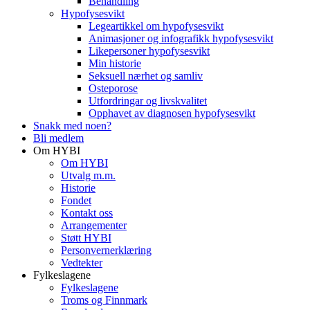
Behandling
Hypofysesvikt
Legeartikkel om hypofysesvikt
Animasjoner og infografikk hypofysesvikt
Likepersoner hypofysesvikt
Min historie
Seksuell nærhet og samliv
Osteporose
Utfordringar og livskvalitet
Opphavet av diagnosen hypofysesvikt
Snakk med noen?
Bli medlem
Om HYBI
Om HYBI
Utvalg m.m.
Historie
Fondet
Kontakt oss
Arrangementer
Støtt HYBI
Personvernerklæring
Vedtekter
Fylkeslagene
Fylkeslagene
Troms og Finnmark