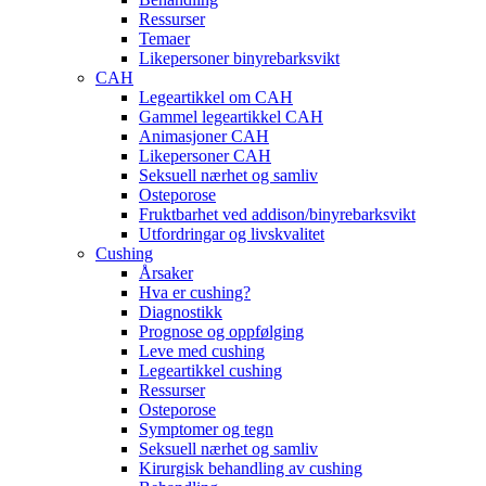
Ressurser
Temaer
Likepersoner binyrebarksvikt
CAH
Legeartikkel om CAH
Gammel legeartikkel CAH
Animasjoner CAH
Likepersoner CAH
Seksuell nærhet og samliv
Osteporose
Fruktbarhet ved addison/binyrebarksvikt
Utfordringar og livskvalitet
Cushing
Årsaker
Hva er cushing?
Diagnostikk
Prognose og oppfølging
Leve med cushing
Legeartikkel cushing
Ressurser
Osteporose
Symptomer og tegn
Seksuell nærhet og samliv
Kirurgisk behandling av cushing