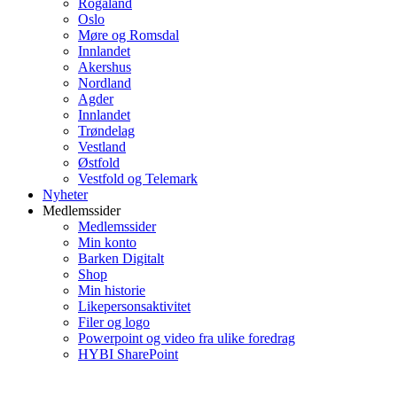
Rogaland
Oslo
Møre og Romsdal
Innlandet
Akershus
Nordland
Agder
Innlandet
Trøndelag
Vestland
Østfold
Vestfold og Telemark
Nyheter
Medlemssider
Medlemssider
Min konto
Barken Digitalt
Shop
Min historie
Likepersonsaktivitet
Filer og logo
Powerpoint og video fra ulike foredrag
HYBI SharePoint