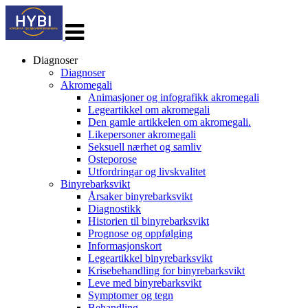
Veksle
navigasjon
Diagnoser
Diagnoser
Akromegali
Animasjoner og infografikk akromegali
Legeartikkel om akromegali
Den gamle artikkelen om akromegali.
Likepersoner akromegali
Seksuell nærhet og samliv
Osteporose
Utfordringar og livskvalitet
Binyrebarksvikt
Årsaker binyrebarksvikt
Diagnostikk
Historien til binyrebarksvikt
Prognose og oppfølging
Informasjonskort
Legeartikkel binyrebarksvikt
Krisebehandling for binyrebarksvikt
Leve med binyrebarksvikt
Symptomer og tegn
Behandling