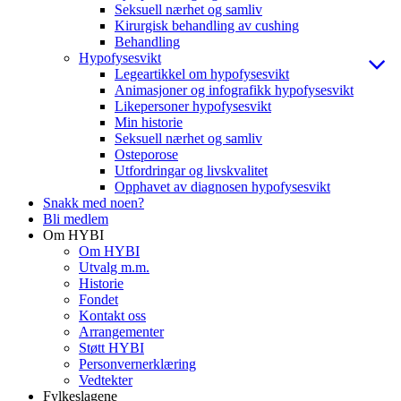
Seksuell nærhet og samliv
Kirurgisk behandling av cushing
Behandling
Hypofysesvikt
Legeartikkel om hypofysesvikt
Animasjoner og infografikk hypofysesvikt
Likepersoner hypofysesvikt
Min historie
Seksuell nærhet og samliv
Osteporose
Utfordringar og livskvalitet
Opphavet av diagnosen hypofysesvikt
Snakk med noen?
Bli medlem
Om HYBI
Om HYBI
Utvalg m.m.
Historie
Fondet
Kontakt oss
Arrangementer
Støtt HYBI
Personvernerklæring
Vedtekter
Fylkeslagene