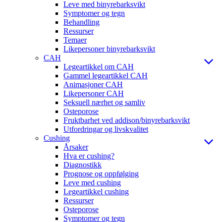
Leve med binyrebarksvikt
Symptomer og tegn
Behandling
Ressurser
Temaer
Likepersoner binyrebarksvikt
CAH
Legeartikkel om CAH
Gammel legeartikkel CAH
Animasjoner CAH
Likepersoner CAH
Seksuell nærhet og samliv
Osteporose
Fruktbarhet ved addison/binyrebarksvikt
Utfordringar og livskvalitet
Cushing
Årsaker
Hva er cushing?
Diagnostikk
Prognose og oppfølging
Leve med cushing
Legeartikkel cushing
Ressurser
Osteporose
Symptomer og tegn