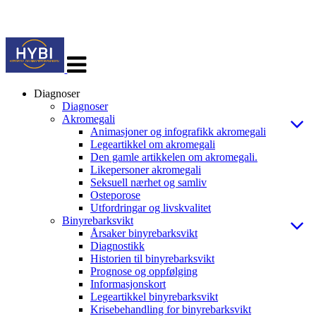
Veksle
navigasjon
Diagnoser
Diagnoser
Akromegali
Animasjoner og infografikk akromegali
Legeartikkel om akromegali
Den gamle artikkelen om akromegali.
Likepersoner akromegali
Seksuell nærhet og samliv
Osteporose
Utfordringar og livskvalitet
Binyrebarksvikt
Årsaker binyrebarksvikt
Diagnostikk
Historien til binyrebarksvikt
Prognose og oppfølging
Informasjonskort
Legeartikkel binyrebarksvikt
Krisebehandling for binyrebarksvikt