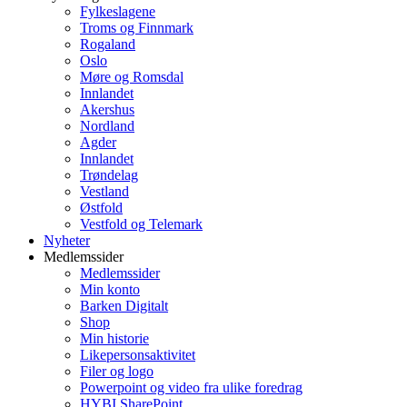
Fylkeslagene
Troms og Finnmark
Rogaland
Oslo
Møre og Romsdal
Innlandet
Akershus
Nordland
Agder
Innlandet
Trøndelag
Vestland
Østfold
Vestfold og Telemark
Nyheter
Medlemssider
Medlemssider
Min konto
Barken Digitalt
Shop
Min historie
Likepersonsaktivitet
Filer og logo
Powerpoint og video fra ulike foredrag
HYBI SharePoint