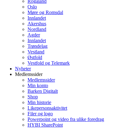
Rogaland
Oslo
Møre og Romsdal
Innlandet
Akershus
Nordland
Agder
Innlandet
Trøndelag
Vestland
Østfold
Vestfold og Telemark
Nyheter
Medlemssider
Medlemssider
Min konto
Barken Digitalt
Shop
Min historie
Likepersonsaktivitet
Filer og logo
Powerpoint og video fra ulike foredrag
HYBI SharePoint