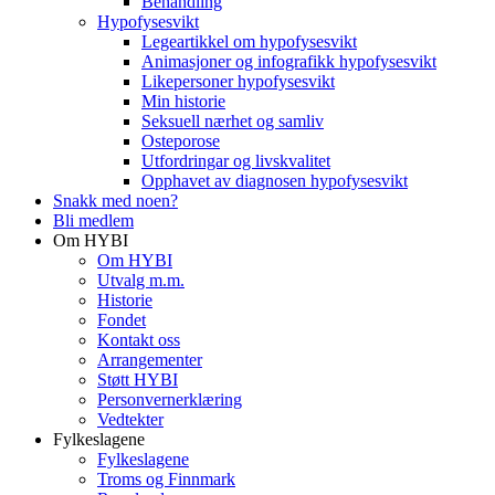
Behandling
Hypofysesvikt
Legeartikkel om hypofysesvikt
Animasjoner og infografikk hypofysesvikt
Likepersoner hypofysesvikt
Min historie
Seksuell nærhet og samliv
Osteporose
Utfordringar og livskvalitet
Opphavet av diagnosen hypofysesvikt
Snakk med noen?
Bli medlem
Om HYBI
Om HYBI
Utvalg m.m.
Historie
Fondet
Kontakt oss
Arrangementer
Støtt HYBI
Personvernerklæring
Vedtekter
Fylkeslagene
Fylkeslagene
Troms og Finnmark