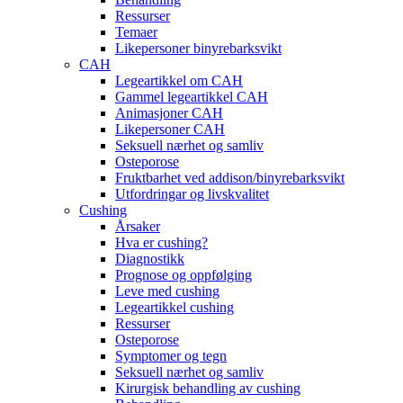
Ressurser
Temaer
Likepersoner binyrebarksvikt
CAH
Legeartikkel om CAH
Gammel legeartikkel CAH
Animasjoner CAH
Likepersoner CAH
Seksuell nærhet og samliv
Osteporose
Fruktbarhet ved addison/binyrebarksvikt
Utfordringar og livskvalitet
Cushing
Årsaker
Hva er cushing?
Diagnostikk
Prognose og oppfølging
Leve med cushing
Legeartikkel cushing
Ressurser
Osteporose
Symptomer og tegn
Seksuell nærhet og samliv
Kirurgisk behandling av cushing