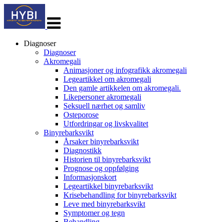
Veksle
navigasjon
Diagnoser
Diagnoser
Akromegali
Animasjoner og infografikk akromegali
Legeartikkel om akromegali
Den gamle artikkelen om akromegali.
Likepersoner akromegali
Seksuell nærhet og samliv
Osteporose
Utfordringar og livskvalitet
Binyrebarksvikt
Årsaker binyrebarksvikt
Diagnostikk
Historien til binyrebarksvikt
Prognose og oppfølging
Informasjonskort
Legeartikkel binyrebarksvikt
Krisebehandling for binyrebarksvikt
Leve med binyrebarksvikt
Symptomer og tegn
Behandling